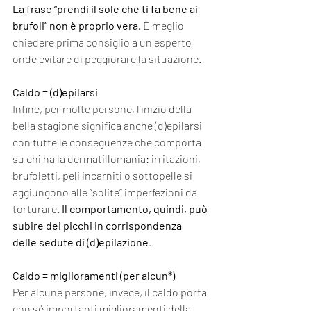
La frase “prendi il sole che ti fa bene ai 
brufoli” non è proprio vera.
 È meglio 
chiedere prima consiglio a un esperto 
onde evitare di peggiorare la situazione. 
Caldo = (d)epilarsi
Infine, per molte persone, l’inizio della 
bella stagione significa anche (d)epilarsi 
con tutte le conseguenze che comporta 
su chi ha la dermatillomania: irritazioni, 
brufoletti, peli incarniti o sottopelle si 
aggiungono alle “solite” imperfezioni da 
torturare. 
Il comportamento, quindi, può 
subire dei picchi in corrispondenza 
delle sedute di (d)epilazione
.
Caldo = miglioramenti (per alcun*)
Per alcune persone, invece, il caldo porta 
con sé importanti miglioramenti della 