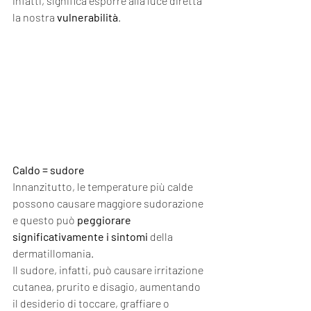
infatti, significa esporre alla luce diretta 
la nostra 
vulnerabilità
.
Caldo = sudore
Innanzitutto, le temperature più calde 
possono causare maggiore sudorazione 
e questo può 
peggiorare 
significativamente i sintomi
 della 
dermatillomania. 
Il sudore, infatti, può causare irritazione 
cutanea, prurito e disagio, aumentando 
il desiderio di toccare, graffiare o 