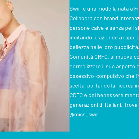
Swirl é una modella nata a F
Collabora con brand internaz
persone calve e senza peli 
incitando le aziende a rappr
bellezza nelle loro pubblicit
Comunità CRFC, si muove c
normalizzare il suo aspetto 
ossessivo-compulsivo che l'
scelta, portando la ricerca 
CRFC e del benessere mentale
generazioni di Italiani. Trov
@miss_swirl