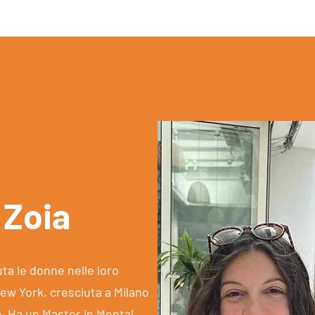
 Zoia
ta le donne nelle loro
ew York, cresciuta a Milano
. Ha un Master in Mental